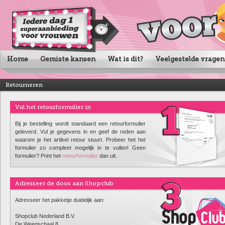
Home
Gemiste kansen
Wat is dit?
Veelgestelde vragen
Retourneren
Vul het retourformulier in
Bij je bestelling wordt standaard een retourformulier
geleverd. Vul je gegevens in en geef de reden aan
waarom je het artikel retour stuurt. Probeer het het
formulier zo compleet mogelijk in te vullen! Geen
formulier? Print het
retourformulier
dan uit.
Adresseer de doos aan Shopclub
Adresseer het pakketje duidelijk aan:
Shopclub Nederland B.V.
De Weegschaal 8