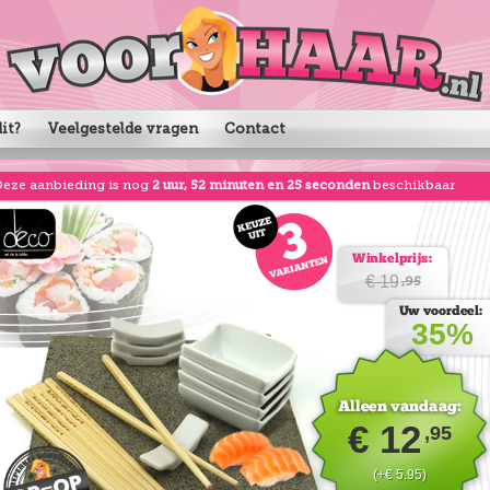
it?
Veelgestelde vragen
Contact
eze aanbieding is nog
2 uur, 52 minuten en 25 seconden
beschikbaar
€ 19
,95
35%
€ 12
,95
(+€ 5.95)