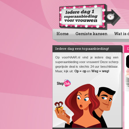
Home
Gemiste kansen
Wat is d
Iedere dag een topaanbieding!
D
Op voorHAAR.nl vind je iedere dag een
superaanbieding voor vrouwen! Deze scherp
geprijsde deal is slechts 24 uur beschikbaar.
Maar, kijk uit:
Op = op
en
Weg = weg!