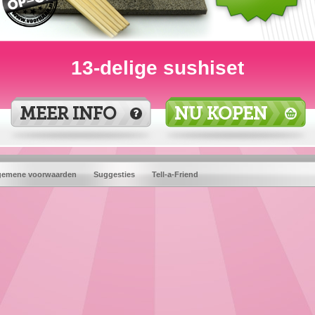
13-delige sushiset
MEER INFO
NU KOPEN
gemene voorwaarden
Suggesties
Tell-a-Friend