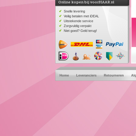
Online kopen bij voorHAAR.nl
Snelle levering
Veilig betalen met iDEAL
Uitstekende service
Zorgvuldig verpakt
Niet goed? Geld terug!
Home
Leveranciers
Retourneren
Al