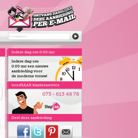
Iedere dag om 0:00 uur
Iedere dag om
0:00 uur een nieuwe
aanbieding voor
de moderne vrouw!
voorHAAR klantenservice
073 - 613 48 78
Deel deze aanbieding