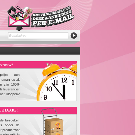
e vrouw?
lijks een
 smart op zit
n zijn 100%
als leverancier
doet kloppen?
oorHAAR.nl
 de bezoeker.
es onder de
t product wat
 elke prijs in