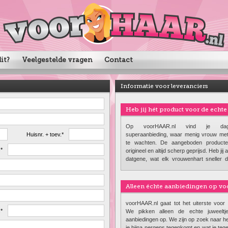
it?
Veelgestelde vragen
Contact
Informatie voor leveranciers
Heb jij hét product voor de echt
Op voorHAAR.nl vind je dage
Huisnr. + toev.*
superaanbieding, waar menig vrouw met
te wachten. De aangeboden producte
s*
origineel en altijd scherp geprijsd. Heb jij 
datgene, wat elk vrouwenhart sneller 
Laat 't ons weten!
Alleen échte aanbiedingen op v
voorHAAR.nl gaat tot het uiterste voor
.*
We pikken alleen de echte juweeltj
aanbiedingen op. We zijn op zoek naar he
je bijna nergens tegenkomt en wat je tegen