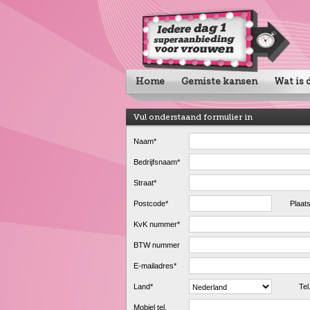
Home
Gemiste kansen
Wat is d
Vul onderstaand formulier in
Naam*
Bedrijfsnaam*
Straat*
Postcode*
Plaat
KvK nummer*
BTW nummer
E-mailadres*
Land*
Tel
Mobiel tel.