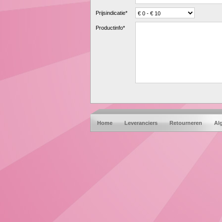
Prijsindicatie*
Productinfo*
Home
Leveranciers
Retourneren
Al