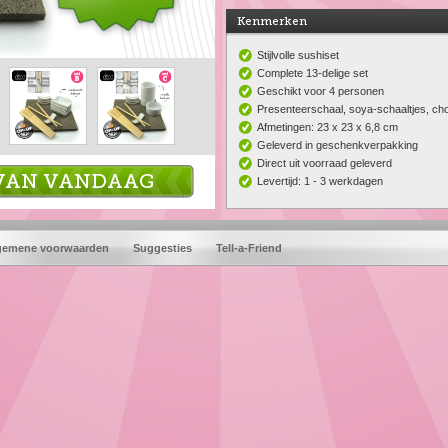
Kenmerken
Stijlvolle sushiset
Complete 13-delige set
Geschikt voor 4 personen
Presenteerschaal, soya-schaaltjes, ch
Afmetingen: 23 x 23 x 6,8 cm
Geleverd in geschenkverpakking
Direct uit voorraad geleverd
L VAN VANDAAG
Levertijd: 1 - 3 werkdagen
gemene voorwaarden
Suggesties
Tell-a-Friend