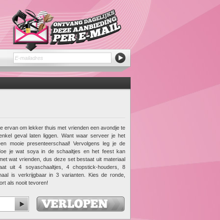
e ervan om lekker thuis met vrienden een avondje te
enkel geval laten liggen. Want waar serveer je het
 een mooie presenteerschaal! Vervolgens leg je de
doe je wat soya in de schaaltjes en het feest kan
met wat vrienden, dus deze set bestaat uit materiaal
t uit 4 soyaschaaltjes, 4 chopstick-houders, 8
haal is verkrijgbaar in 3 varianten. Kies de ronde,
rt als nooit tevoren!