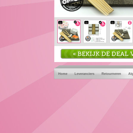
« BEKIJK DE DEA
Home
Leveranciers
Retourneren
Al