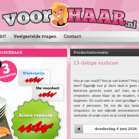
it?
Veelgestelde vragen
Contact
SCHIKBAAR
Productinformatie
13-delige sushiset
Hou je van sushi? Hou je van koken? Hou j
eten? Eigenlijk kun je deze deal in geen 
lekkerste gerecht, sushi, op? Juist, op
chopsticks alvast klaar op de houders, 
beginnen. En sushi eten is veel gezelliger 
voor 4 personen. De set die dus bestaa
chopsticks en een stijlvolle presenteersc
vierkante of ovale vorm en je smult binnenko
donderdag 4 juni 2026