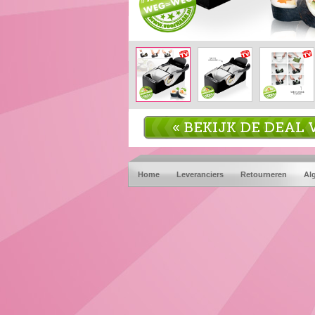
« BEKIJK DE DEA
Home
Leveranciers
Retourneren
Al