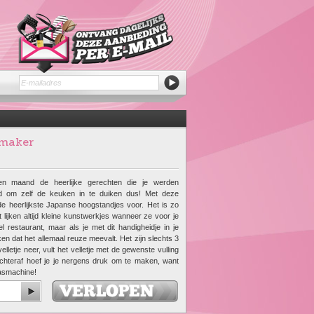
imaker
pen maand de heerlijke gerechten die je werden
Tijd om zelf de keuken in te duiken dus! Met deze
 de heerlijkste Japanse hoogstandjes voor. Het is zo
 lijken altijd kleine kunstwerkjes wanneer ze voor je
 restaurant, maar als je met dit handigheidje in je
n dat het allemaal reuze meevalt. Het zijn slechts 3
elletje neer, vult het velletje met de gewenste vulling
 achteraf hoef je je nergens druk om te maken, want
asmachine!