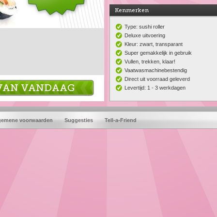
Kenmerken
Type: sushi roller
Deluxe uitvoering
Kleur: zwart, transparant
Super gemakkelijk in gebruik
Vullen, trekken, klaar!
Vaatwasmachinebestendig
Direct uit voorraad geleverd
L VAN VANDAAG
Levertijd: 1 - 3 werkdagen
gemene voorwaarden
Suggesties
Tell-a-Friend