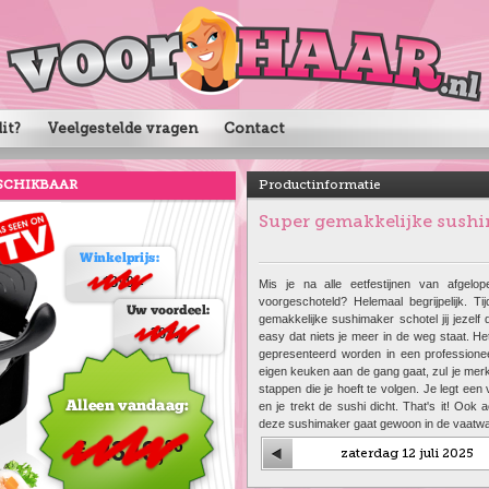
it?
Veelgestelde vragen
Contact
SCHIKBAAR
Productinformatie
Super gemakkelijke sush
Mis je na alle eetfestijnen van afgelo
voorgeschoteld? Helemaal begrijpelijk. 
gemakkelijke sushimaker schotel jij jezelf
easy dat niets je meer in de weg staat. Het
gepresenteerd worden in een professioneel
eigen keuken aan de gang gaat, zul je merke
stappen die je hoeft te volgen. Je legt een v
en je trekt de sushi dicht. That's it! Ook
deze sushimaker gaat gewoon in de vaatw
zaterdag 12 juli 2025