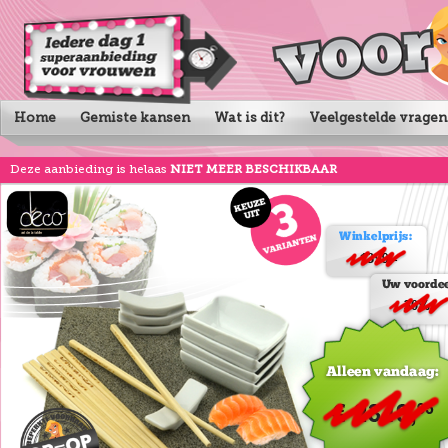
Home
Gemiste kansen
Wat is dit?
Veelgestelde vragen
Deze aanbieding is helaas
NIET MEER BESCHIKBAAR