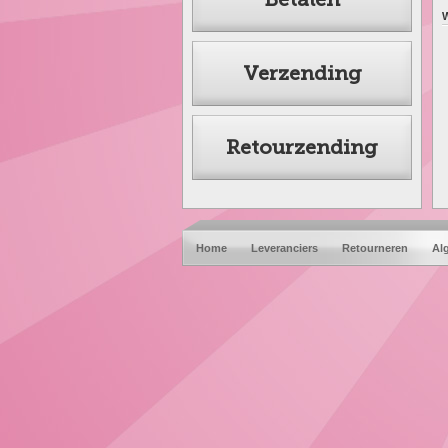
W
Verzending
Retourzending
Home
Leveranciers
Retourneren
Al