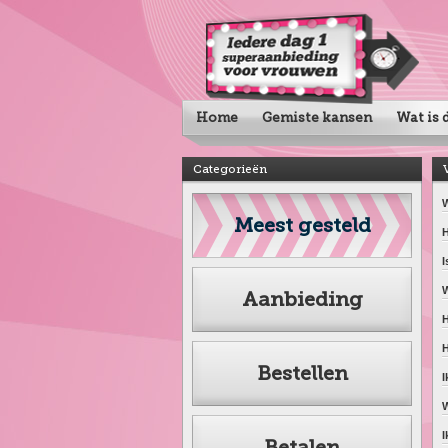
Home
Gemiste kansen
Wat is d
Categorieën
W
Meest gesteld
H
I
W
Aanbieding
H
H
Bestellen
I
W
I
Betalen