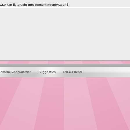
aar kan ik terecht met opmerkingen/vragen?
gemene voorwaarden
Suggesties
Tell-a-Friend